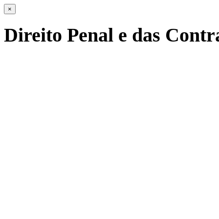
×
Direito Penal e das Cont
Cada vez mais, o Direito P
multidisciplinar e apela à ve
Advocacia, com a defesa do c
terrenos jurídicos menos tr
cabal, sigilosa e eficiente a
enquadram, designadamente
da nossa sociedade.